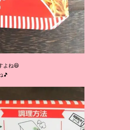
よね😆
🎵