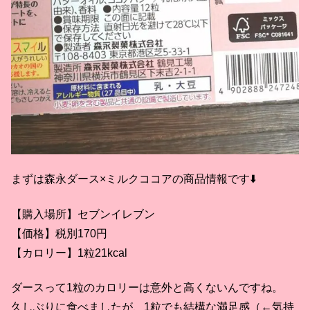
まずは森永ダース×ミルクココアの商品情報です⬇️
【購入場所】セブンイレブン
【価格】税別170円
【カロリー】1粒21kcal
ダースって1粒のカロリーは意外と高くないんですね。
久しぶりに食べましたが、1粒でも結構な満足感（←気持