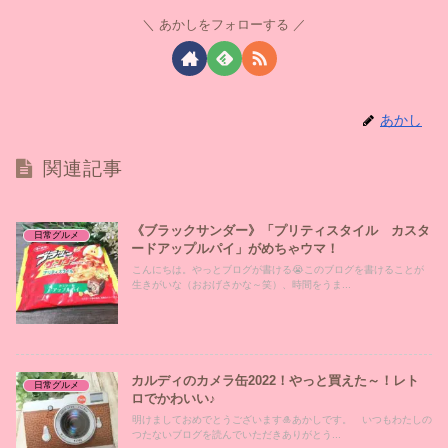
あかしをフォローする
あかし
関連記事
《ブラックサンダー》「プリティスタイル カスタ
日常グルメ
ードアップルパイ」がめちゃウマ！
こんにちは。やっとブログが書ける😭このブログを書けることが
生きがいな（おおげさかな～笑）、時間をうま...
カルディのカメラ缶2022！やっと買えた～！レト
日常グルメ
ロでかわいい♪
明けましておめでとうございます🎍あかしです。 いつもわたしの
つたないブログを読んでいただきありがとう...