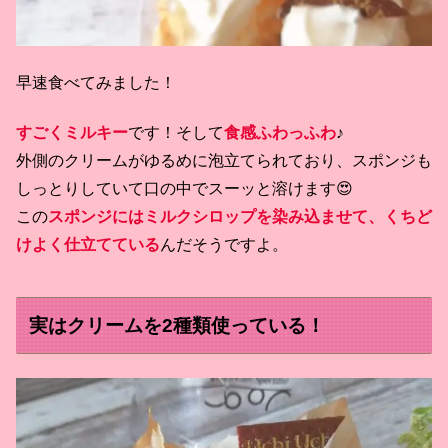
早速食べてみました！
すごくミルキー
です！そして
食感ふわっふわ
♪
外側のクリームがゆるめに泡立てられており、スポンジも
しっとりしていて口の中でスーッと溶けます😍
この
スポンジにはミルクシロップを染み込ませて、くちど
けよく仕立てている
んだそうですよ。
実はクリームを2種類使っている！