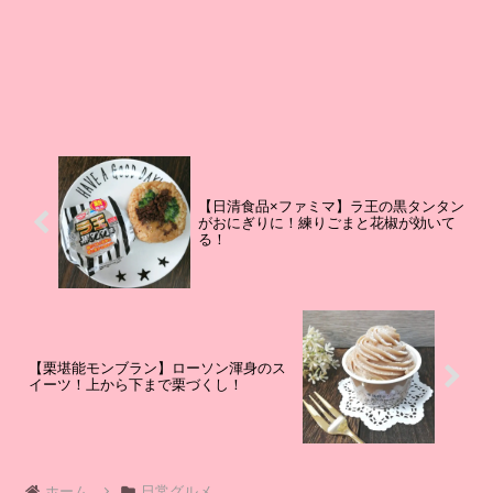
【日清食品×ファミマ】ラ王の黒タンタン
がおにぎりに！練りごまと花椒が効いて
る！
【栗堪能モンブラン】ローソン渾身のス
イーツ！上から下まで栗づくし！
ホーム
日常グルメ