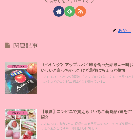
あかしをフォローする
あかし
関連記事
《ペヤング》アップルパイ味を食べた結果→一瞬お
日常グルメ
いしいと言っちゃったけど最後はちょっと後悔
こんにちは。ペヤング話題の「アップルパイ味」をやっと見つけま
した！近所のコンビニではどこも売っていま...
【最新】コンビニで買える！いちご新商品7選をご
日常グルメ
紹介
こんにちは。毎年いちご商品が出る季節になると、やっぱり買って
しまうあかしです🍓 本日は1月15日。い...