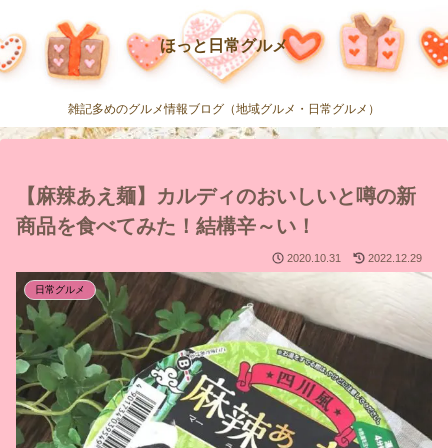
ほっと日常グルメ
雑記多めのグルメ情報ブログ（地域グルメ・日常グルメ）
【麻辣あえ麺】カルディのおいしいと噂の新
商品を食べてみた！結構辛～い！
2020.10.31
2022.12.29
日常グルメ