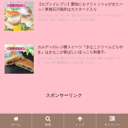
【セブンイレブン】愛知にもマリトッツォがきたー
日常グルメ
っ！東海石川福井はカスタード入り
こんにちは。火・水・木・金とセブンイレブンをパトロールしてい
たあかしです。なぜかというと、わたしの住...
カルディのレジ横スイーツ『きなこクリームどらや
日常グルメ
き』はきなこが香ばしいほっこり和菓子♪
こんにちは。少し前にカルディでたくさん買い物をしたあかしで
す。そのときの新商品をたくさん買ったのに、...
スポンサーリンク
ホーム
検索
トップ
サイドバー