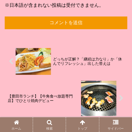
※日本語が含まれない投稿は受付できません。
どっちが正解？「継続は力なり」か「休
んでリフレッシュ」出した答えは
【豊田市ランチ】【牛角食べ放題専門
店】でひとり焼肉デビュー
ホーム
検索
トップ
サイドバー
ホーム
地域ブログ