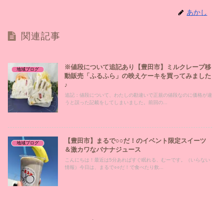
あかし
関連記事
※値段について追記あり【豊田市】ミルクレープ移
地域ブログ
動販売「ふるふら」の映えケーキを買ってみました
♪
追記：値段について、わたしの勘違いで正規の値段なのに価格が違
うと誤った記載をしてしまいました。前回の...
【豊田市】まるで○○だ！のイベント限定スイーツ
地域ブログ
＆激カワなバナナジュース
こんにちは！最近は5分あればすぐ眠れる、むーです。（いらない
情報）今日は、まるで○○だ！で食べたり飲...