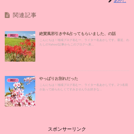
あかし
関連記事
絶賛風邪引き中&占ってもらいました、の話
雑記
こんにちは！地域ブログ名むー、ライター名あかしです。最近、わ
たしのYahoo!記事からこのブログへ来...
やっぱりお別れだった
雑記
こんにちは！地域ブログ名むー、ライター名あかしです。2つ名前
があって紛らわしくてすみません💦お好きな...
スポンサーリンク