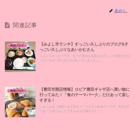
あかし
関連記事
【みよし市ランチ】すっごい久しぶりのブログ&す
地域ブログ
っごい久しぶりなあいかむさん
こんにちは！むーです。むーの名前を名乗るの久しぶり😅気付けば
ブログをやらずに3か月も経ってしまいまし...
【豊田市開店情報】ロピア豊田ギャザ店へ買い物に
地域ブログ
行ってみた！「食のテーマパーク」だけあって楽し
すぎる！
こんにちは！地域ブログ名むー、ライター名あかしです。名前が2
つあって紛らわしくてすみません😅💦さて、...