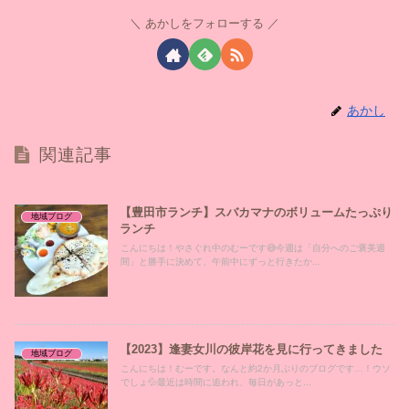
あかしをフォローする
あかし
関連記事
【豊田市ランチ】スバカマナのボリュームたっぷり
地域ブログ
ランチ
こんにちは！やさぐれ中のむーです😅今週は「自分へのご褒美週
間」と勝手に決めて、午前中にずっと行きたか...
【2023】逢妻女川の彼岸花を見に行ってきました
地域ブログ
こんにちは！むーです。なんと約2か月ぶりのブログです…！ウソ
でしょ💦最近は時間に追われ、毎日があっと...