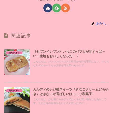
あかし
関連記事
《セブンイレブン》いちごのバブカが甘ずっぱ～
日常グルメ
い！生地もおいしくなった！？
こんにちは。パソコンのマウスが昨日から行方不明になり、マウス
なしでめちゃくちゃ文字を打ち辛いあかしで...
カルディのレジ横スイーツ『きなこクリームどらや
日常グルメ
き』はきなこが香ばしいほっこり和菓子♪
こんにちは。少し前にカルディでたくさん買い物をしたあかしで
す。そのときの新商品をたくさん買ったのに、...