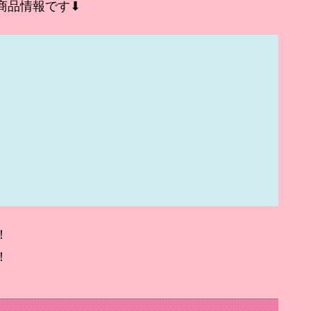
の商品情報です⬇
！
！