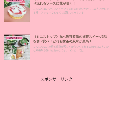
日常グルメ
り流れるソースに花が咲く！
こんにちは。いちごスイーツをまだまだ追いかけてしまうあかしで
す😁 ファミマでとっても話題になっている...
《ミニストップ》丸七製茶監修の抹茶スイーツ3品
日常グルメ
を食べ比べ！どれも抹茶の風味が最高！
こんにちは。抹茶と煎茶が同じ木からつくられると知ったとき、か
なり衝撃を受けたあかしです。コンビニでは...
スポンサーリンク