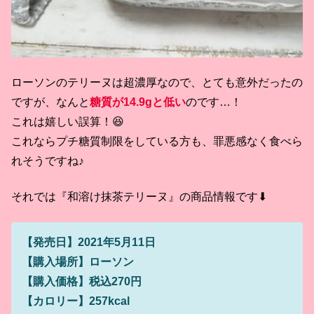
ローソンのテリーヌは超濃厚なので、とても意外だったの
ですが、なんと
糖質が14.9gと低い
のです…！
これは嬉しい誤算！😆
これならプチ糖質制限をしている方も、罪悪感なく食べら
れそうですね♪
それでは『和溶け抹茶テリーヌ』の商品情報です⬇
【発売日】2021年5月11日
【購入場所】ローソン
【購入価格】税込270円
【カロリー】257kcal