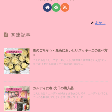
あかし
関連記事
夏のごちそう＜最高においしいズッキーニの食べ方
日常グルメ
＞
こんにちは！むーです。夏といえば夏野菜！夏野菜といえば“ズッ
キーニ”！わたしはズッキーニが大好きなん...
カルディに春♪先日の購入品
日常グルメ
こんにちは！カルディが好きすぎるあかしです。カルディに行くと
つい心を解放してしまいます（笑）先日、ヤ...