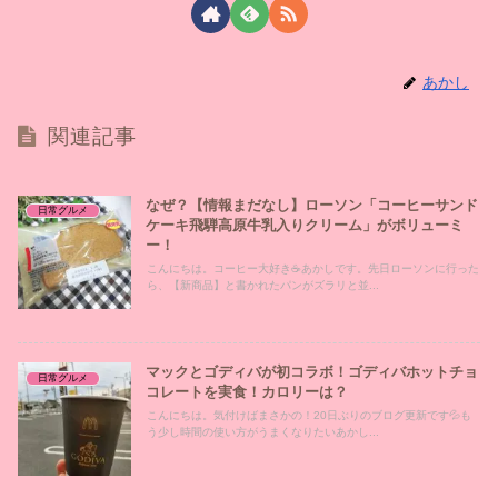
あかし
関連記事
なぜ？【情報まだなし】ローソン「コーヒーサンド
日常グルメ
ケーキ飛騨高原牛乳入りクリーム」がボリューミ
ー！
こんにちは。コーヒー大好き☕あかしです。先日ローソンに行った
ら、【新商品】と書かれたパンがズラリと並...
マックとゴディバが初コラボ！ゴディバホットチョ
日常グルメ
コレートを実食！カロリーは？
こんにちは。気付けばまさかの！20日ぶりのブログ更新です💦も
う少し時間の使い方がうまくなりたいあかし...