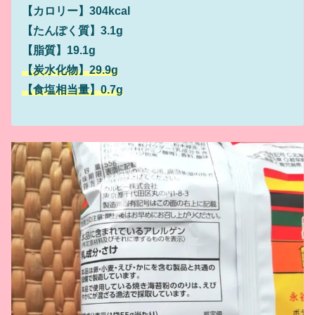
【カロリー】304kcal
【たんぽく質】3.1g
【脂質】19.1g
【炭水化物】29.9g
【食塩相当量】0.7g