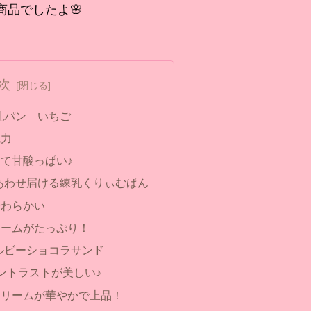
商品でしたよ🌸
次
乳パン いちご
魅力
て甘酸っぱい♪
あわせ届ける練乳くりぃむぱん
やわらかい
リームがたっぷり！
ルビーショコラサンド
ントラストが美しい♪
クリームが華やかで上品！