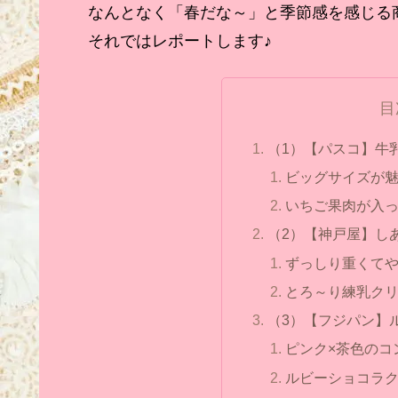
なんとなく「春だな～」と季節感を感じる
それではレポートします♪
目
（1）【パスコ】牛
ビッグサイズが
いちご果肉が入っ
（2）【神戸屋】し
ずっしり重くて
とろ～り練乳ク
（3）【フジパン】
ピンク×茶色のコ
ルビーショコラ